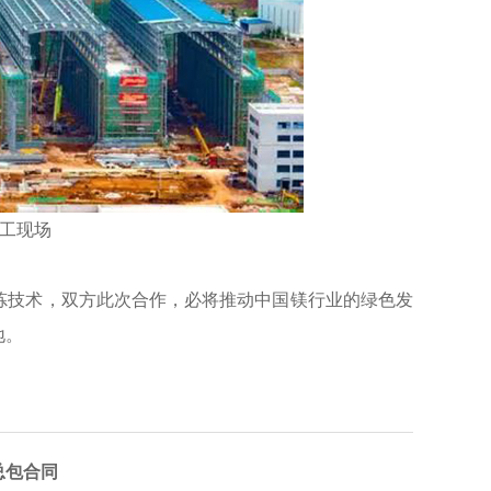
工现场
炼技术，双方此次合作，必将推动中国镁行业的绿色发
地。
总包合同